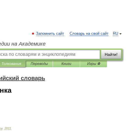
Запомнить сайт
Словарь на свой сайт
RU
едии на Академике
Найти!
Толкования
Переводы
Книги
Игры ⚽
ийский словарь
нка
ру
.
2011
.