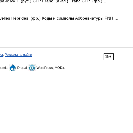
анк КФП (рус.) CFP Franc (англ.) Franc CFP (фр.) …
velles Hébrides (фр.) Коды и символы Аббревиатуры FNH …
ка
,
Реклама на сайте
18+
omla,
Drupal,
WordPress, MODx.