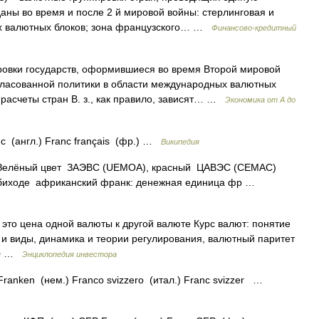
даны во время и после 2 й мировой войны: стерлинговая и
ых валютных блоков; зона французского… …
Финансово-кредитный
овки государств, оформившиеся во время Второй мировой
гласованной политики в области международных валютных
расчеты стран В. з., как правило, зависят… …
Экономика от А до
c (англ.) Franc français (фр.) …
Википедия
Зелёный цвет ЗАЭВС (UEMOA), красный ЦАВЭС (CEMAC)
 обиходе африканский франк: денежная единица фр …
 это цена одной валюты к другой валюте Курс валют: понятие
 и виды, динамика и теории регулирования, валютный паритет
>> …
Энциклопедия инвестора
Franken (нем.) Franco svizzero (итал.) Franc svizzer …