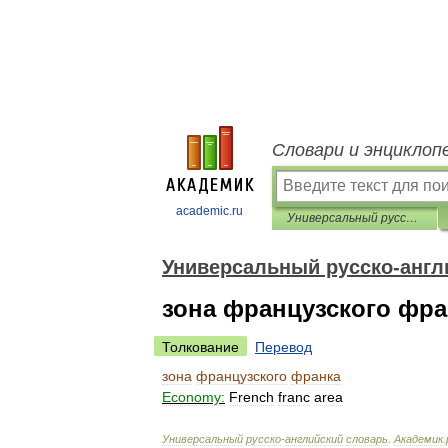
Словари и энциклоп
academic.ru
Универсальный русско-английский словарь
Универсальный русско-англ
зона французского фра
Толкование
Перевод
зона
французского
франка
Economy:
French
franc
area
Универсальный
русско
-
английский
словарь
.
Академик
.