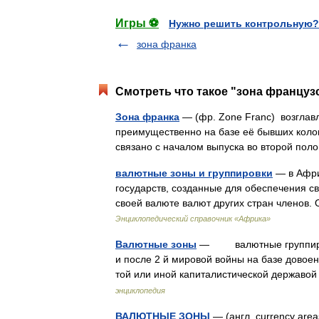
Игры ⚽
Нужно решить контрольную?
зона франка
Смотреть что такое "зона француз
Зона франка
— (фр. Zone Franc) возгла
преимущественно на базе её бывших кол
связано с началом выпуска во второй пол
валютные зоны и группировки
— в Афри
государств, созданные для обеспечения с
своей валюте валют других стран члено
Энциклопедический справочник «Африка»
Валютные зоны
— валютные группировк
и после 2 й мировой войны на базе довое
той или иной капиталистической держав
энциклопедия
ВАЛЮТНЫЕ ЗОНЫ
— (англ. currency are