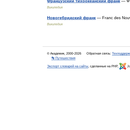
Французский тихоокеанский франк
— Фр
Википедия
Новогебридский франк
— Franc des Nou
Википедия
© Академик, 2000-2026
Обратная связь:
Техподдерж
👣 Путешествия
Экспорт словарей на сайты
, сделанные на PHP,
Jo