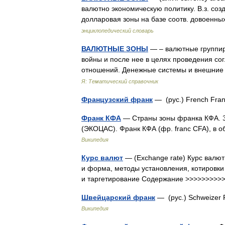
валютно экономическую политику. В.з. соз
долларовая зоны на базе соотв. довоенн
энциклопедический словарь
ВАЛЮТНЫЕ ЗОНЫ
— – валютные группир
войны и после нее в целях проведения со
отношений. Денежные системы и внешние 
Я: Тематический справочник
Французский франк
— (рус.) French Fran
Франк КФА
— Страны зоны франка КФА. 
(ЭКОЦАС). Франк КФА (фр. franc CFA), в
Википедия
Курс валют
— (Exchange rate) Курс валют
и форма, методы установления, котировки
и таргетирование Содержание >>>>>>>>
Швейцарский франк
— (рус.) Schweizer 
Википедия