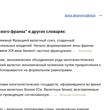
зона фраунгофера
ского франка" в других словарях:
вляемый Францией валютный союз, созданный
ониальных владений. Начало формирования зоны франка
овине XIX века банкнот частных французских …
Википедия
ке, экономические объединения ряда капиталистических
воей валютно экономической гегемонии путём прикрепления к
в. Основываются на формальном равноправии… …
и капиталистических государств, оформившиеся во время
нных валютных блоков (См. Валютные блоки), возглавляемые
ой и проводящие согласованную… …
Большая советская
as) – валютные группировки стран, проводящих единую